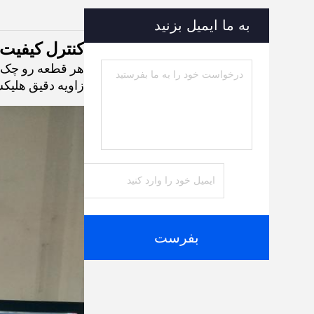
به ما ایمیل بزنید
کنترل کیفیت 
هر قطعه رو چک کنين.ضم
زاویه دقیق هلیک
بفرست