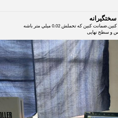
سختگیرانه
انت کنين که تحملش 0.02 ميلي متر باشه
س و سطح نهایی