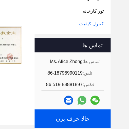
تور کارخانه
کنترل کیفیت
تماس ها
تماس ها:
Ms. Alice Zhong
تلفن:
86-18796990119
فکس:
86-519-88881897
حالا حرف بزن