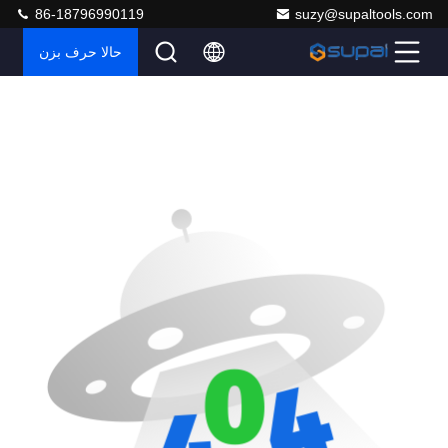
86-18796990119
suzy@supaltools.com
حالا حرف بزن