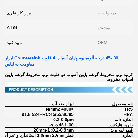
درخواست:
ابزار کار فلزی
پوشش:
AlTiN
OEM:
تایید کنید
30 -45 درجه آلومینیوم پایان آسیاب 4 فلوت Countersink ابزار
مقاومت به لباس
کربید توپ مخروط گوشه پایین آسیاب دو فلوت توپ مخروط گوشه پایین
آسیاب مخروط
نام محصول
ابزار ضد آب
>4000 N/mm2
TRS
91.8-924HRC:45/55/60/65
HRA
اندازه دانه
0.2-0.6μm
زاویه هلیکس
30 تا 45 درجه
قطر لبه برش
0.2-0.9mm؛ 1-20mm
اندازه
قطر 1.0mm-20mm استاندارد و غیر استاندارد.