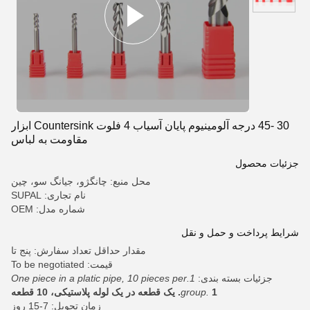
30 -45 درجه آلومینیوم پایان آسیاب 4 فلوت Countersink ابزار
مقاومت به لباس
جزئیات محصول
محل منبع: چانگژو، جیانگ سو، چین
نام تجاری: SUPAL
شماره مدل: OEM
شرایط پرداخت و حمل و نقل
مقدار حداقل تعداد سفارش: پنج تا
قیمت: To be negotiated
جزئیات بسته بندی:
1.One piece in a platic pipe, 10 pieces per
1. یک قطعه در یک لوله پلاستیکی، 10 قطعه
group.
زمان تحویل: 7-15 روز