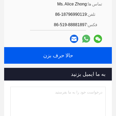
تماس ها:
Ms. Alice Zhong
تلفن:
86-18796990119
فکس:
86-519-88881897
حالا حرف بزن
به ما ایمیل بزنید