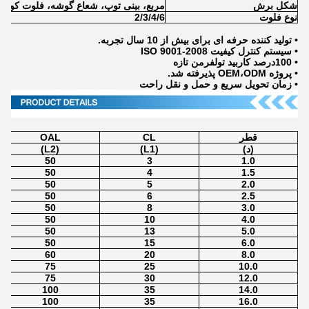
شکل برش
مربع، بینی توپ، شعاع گوشه، فلوت کوچیک
نوع فلوت
2/3/4/6
• تولید کننده حرفه ای برای بیش از 10 سال تجربه.
• سیستم کنترل کیفیت ISO 9001-2008
• 100درصد کاربيد تولفرمن تازه
• پروژه OEM،ODM پذیرفته شد.
• زمان تحویل سریع و حمل و نقل راحت
قطر
CL
OAL
(د)
(L1)
(L2)
50
3
1.0
50
4
1.5
50
5
2.0
50
6
2.5
50
8
3.0
50
10
4.0
50
13
5.0
50
15
6.0
60
20
8.0
75
25
10.0
75
30
12.0
100
35
14.0
100
35
16.0