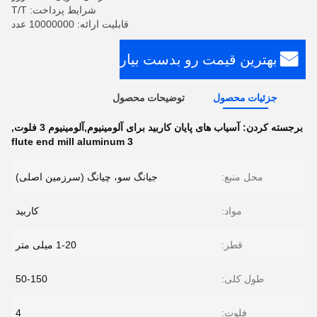
شرایط پرداخت: T/T
قابلیت ارائه: 10000000 عدد
بهترین قیمت رو بدست بیار
جزئیات محصول
توضیحات محصول
برجسته کردن:
آسیاب های پایان کاربید برای آلومینیوم,آلومینیوم 3 فلوت
,
3 flute end mill aluminum
محل منبع:
جیانگ سو، چیانگ (سرزمین اصلی)
مواد:
کاربید
قطر:
1-20 میلی متر
طول کلی:
50-150
فلوت:
4