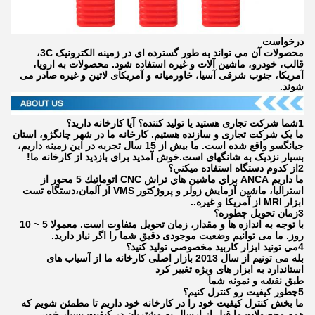
درخواست
محصولات آن می تواند به طور گسترده ای در زمینه الکترونیک 3C،
قالب، خودرو، ماشین آلات و غیره استفاده شود. محصولات به اروپا،
آمریکا، جنوب شرقی آسیا، خاورمیانه و آمریکای لاتین و غیره صادر می
شوند.
1شما شرکت تجاری هستید یا تولید کننده؟ آیا کارخانه دارید؟
ما یک شرکت تجاری و سازنده هستیم. کارخانه ما در شهر چانگژو، استان
جیانگسو واقع شده است. ما بیش از 15 سال تجربه در این زمینه داریم،
بسیار نزدیک به شانگهای است.خوش آمدید برای بازدید از کارخانه ما!
2از کدوم دستگاه استفاده ميکني؟
ما داريم ANCA براي ماشين هاي تراش CNC اتوماتيك 5 محور از
استراليا، ماشين آزمايش زولر و پروژکتور VMS از آلمان،دستگاه تست
ابزار MRI از آمریکا و غیره..
3زمان تحویل چطوره؟
با توجه به اندازه ها و مقدار، زمان تحویل متفاوت است. معمولا 5 ~ 10
روز. ما می توانیم وضعیت موجودی دقیق شما را اگر نیاز دارید.
4مي تونيد ابزار کاربيد مخصوصي تولید کنيد؟
بله می تونیم از سال 2013 بازار اصلی کارخانه ما از آسیاب های
استاندارد به ابزار های ویژه تغییر کرد
طبق نقشه و نمونه شما
5چطور کیفیت رو کنترل کنیم؟
ما بخش کنترل کیفیت خود را در کارخانه خود داریم تا مطمئن شویم که
همه محصولات ما قبل از ارسال به مشتریان در کیفیت بسیار خوبی