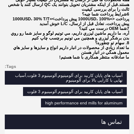
هستند.قبل از اینکه مشتریان تحویل بتوانند یک QC ارسال کنند یا شخص
ثالث را برای بررسی کیفیت
6شرایط پرداخت شما چيه؟
پرداخت <=1000USD، 100% پیش پرداخت>=1000USD، 30% T/T
پیش پرداخت، تعادل قبل از ارسال، L/C خوش آمدید
7شما OEM درست مي کنيد؟
آره، ما داريم ماشين ليزري داريم، مي تونيم لوگو و سايز شما رو روي
بدن برشگر ليزري و همچنین مي تونيم برچسب چاپ کنيم
8. سهام تو چطوره؟
ما تعداد زيادي از محصولات در انبار داريم انواع و سايزها و سايز هاي
معمول همگي در انبار هستن
ما صادقانه منتظر همکاری با شما هستیم!
Tags:
آسیاب های پایان کاربید برای آلومینیوم,آلومینیوم 3 فلوت,آسیاب
نهایی با کارایی بالا برای آلومینیوم
آسیاب های پایان کاربید برای آلومینیوم,آلومینیوم 3 فلوت
high performance end mills for aluminum
تماس ها