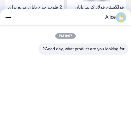
فولگستن فولاد کربید پایان
2 فلوت چرخ پایان مربع برای
آسیاب با قطر مختلف ساقه
ماشینکاری دقیق
Alice
و جهت برش
بهترین قیمت رو بدست
بهترین قیمت رو بدست
8:07 PM
Good day, what product are you looking for?
بیار
بیار
Supal (Changzhou) Precision Tools Co.,Ltd
suzy@supaltools.com
86-18796990119
شماره 105 خیابون پونان، شهر Xixiashu، منطقه Xinbei، شهر
Changzhou، استان Jiangsu، چین