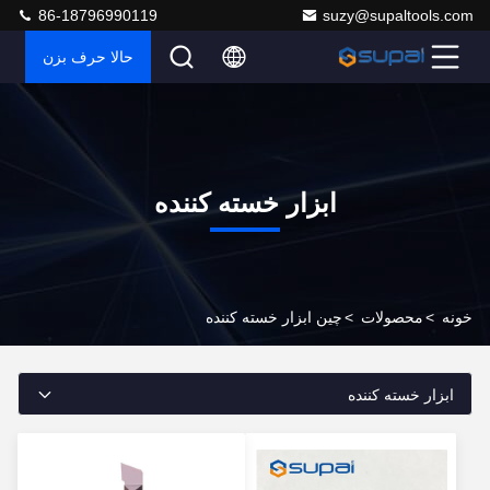
86-18796990119
suzy@supaltools.com
حالا حرف بزن
ابزار خسته کننده
خونه
>
محصولات
>
چین ابزار خسته کننده
ابزار خسته کننده