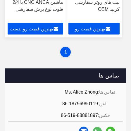
بیت های روتر سفارشی
ماشین CNC ANCA با 2/4
کربید OEM
فلوت نوع برش سفارشی
بهترین قیمت رو
بهترین قیمت رو بدست
بدست بیار
بیار
1
تماس ها
تماس ها:
Ms. Alice Zhong
تلفن:
86-18796990119
فکس:
86-519-88881897