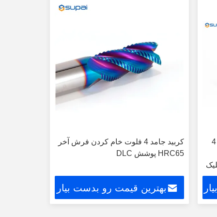
کاربید جامد خام سازی فرش پایان 3 4
کربید جامد 4 فلوت خام کردن فرش آخر
HRC65 پوشش DLC
یک
ار
بهترین قیمت رو بدست بیار