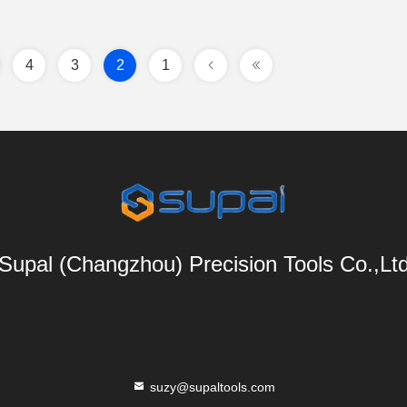
4
3
2
1
Supal (Changzhou) Precision Tools Co.,Lt
suzy@supaltools.com