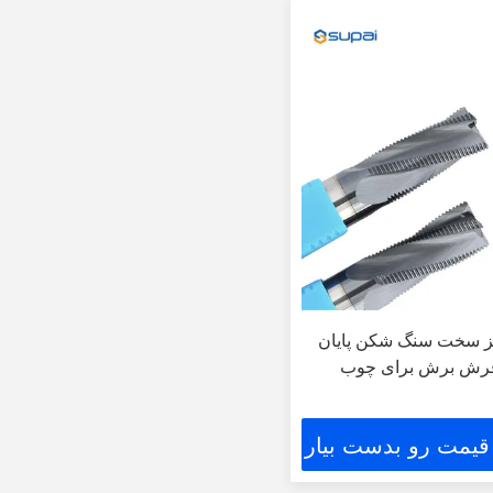
لز سخت سنگ شکن پایان
یاب CNC فرش برش برای چوب
 قیمت رو بدست بیار