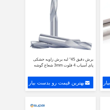
برش دقیق 45° لبه برش زاویه خشکی
پای آسیاب 4 فلوت 3mm شعاع گوشه
ار
بهترین قیمت رو بدست بیار