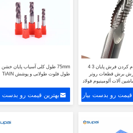
کاربید جامد خام کردن فرش پایان 3 4
75mm طول کلی آسیاب پایان خشن ب
ت CNC فرش برش قطعات روتر
طول فلوت طولانی و پوشش TiAlN
شین آلات آلومینیوم فولاد
 قیمت رو بدست بیار
بهترین قیمت رو بدست بی