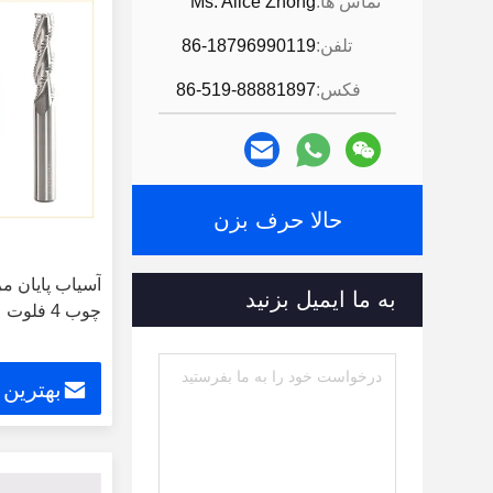
تماس ها:
Ms. Alice Zhong
تلفن:
86-18796990119
فکس:
86-519-88881897
حالا حرف بزن
آسیاب پایان مر
به ما ایمیل بزنید
چوب 4 فلوت
بهترین