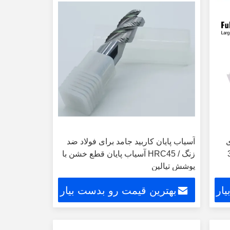
ی
آسیاب پایان کاربید جامد برای فولاد ضد
 زاویه هیلیکس قطر 3
زنگ / HRC45 آسیاب پایان قطع خشن با
پوشش تیالین
ار
بهترین قیمت رو بدست بیار