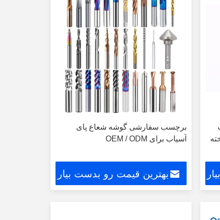
برچسب سفارشی گوشه شعاع پای
خته
آسیاب برای OEM / ODM
ار
بهترین قیمت رو بدست بیار