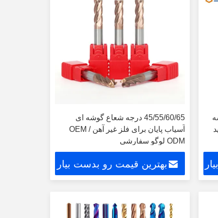
گوشه
45/55/60/65 درجه شعاع گوشه ای
د
آسیاب پایان برای فلز غیر آهن OEM /
ODM لوگو سفارشی
ار
بهترین قیمت رو بدست بیار