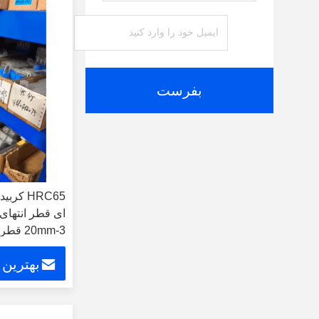
بفرست
3-20mm قطر برش 10pcs / گروه
بهترین