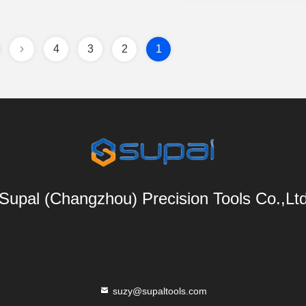
4
3
2
1
Supal (Changzhou) Precision Tools Co.,Lt
suzy@supaltools.com