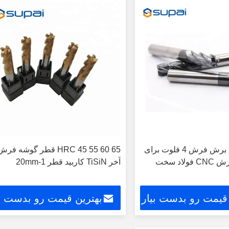
قطر گوشه ای برش فرش 4 فلوت برای
HRC 45 55 60 65 قطر گوشه فر
نجار آکریلیک برش CNC فولاد سخت
آخر TiSiN کاربید قطر 1-20mm
 قیمت رو بدست بیار
بهترین قیمت رو بدست بی