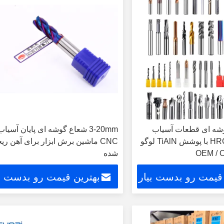
 گوشه ای قطعات آسیاب
3-20mm شعاع گوشه ای پایان آسیاب
HRC45/55/60/65 با پوشش TiAlN لوگو
CNC ماشین برش ابزار برای آهن ری
شده
 قیمت رو بدست بیار
بهترین قیمت رو بدست بی