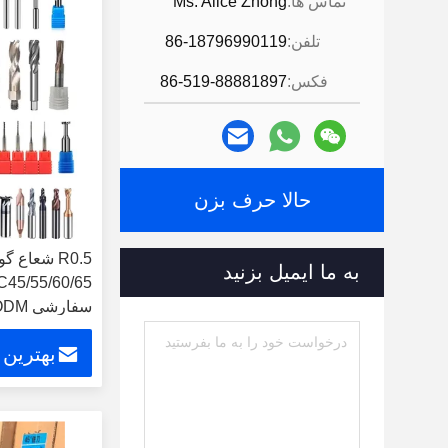
تماس ها:
Ms. Alice Zhong
تلفن:
86-18796990119
فکس:
86-519-88881897
حالا حرف بزن
R0.5 شعاع
به ما ایمیل بزنید
سفارشی OEM / ODM
بهترین