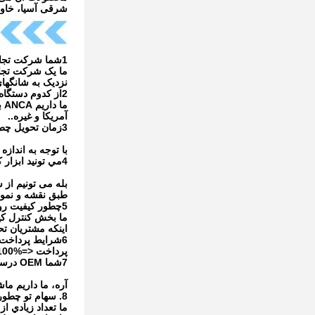
شرقی آسیا، خاورم
1شما شرکت تجاری هستید یا تولید کننده؟ آیا کارخانه دارید؟
نزدیک به شانگهای
2از کدوم دستگاه استفاده ميکني؟
آمریکا و غیره..
3زمان تحویل چطوره؟
با توجه به اندازه ها و مقدار، زما
4مي تونيد ابزار کاربيد مخصوصي تولید کنيد؟
بله می تونیم از سال 2013 بازار اصلی کارخانه ما از آسیاب های استاندارد به ابزا
طبق نقشه و نمون
5چطور کیفیت رو کنترل کنیم؟
ما بخش کنترل کی
اینکه مشتریان تحویل بتوانند یک QC ارسال 
6شرایط پرداخت شما چيه؟
پرداخت <=1000USD، 100% پیش پرداخت>=1000USD، 30% T/T پیش پرداخت، تعادل قبل از ارسال، L/C خوش آمدید
7شما OEM درست مي کنيد؟
آره، ما داريم م
8. سهام تو چطوره؟
ما تعداد زيادي ا