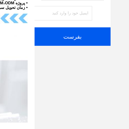
• پروژه OEM،ODM پذیرفته شد.
• زمان تحویل سر
بفرست