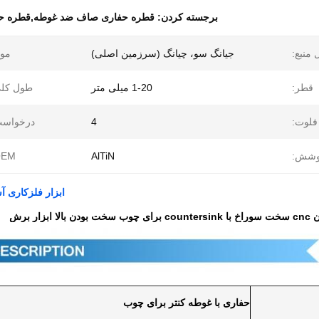
برجسته کردن:
قطره حفاری صاف ضد غوطه,قطره حفا
منبع:
جیانگ سو، چیانگ (سرزمین اصلی)
موا
قطر:
1-20 میلی متر
طول کلی
فلوت:
4
درخواست
وشش:
AlTiN
EM:
ابزار فلزکاری آسیاب انتهای شیفر 
بزار برش
حفاری با غوطه کنتر برای چوب