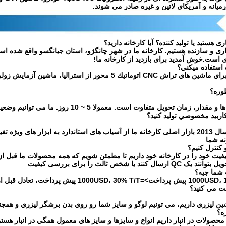
یانه و آمریکای لاتین و غیره صادر می شوند.
 است.خوش آمدید برای بازدید از کارخانه ما!
ن تحویل متفاوت است. معمولا 5 ~ 10 روز. ما می توانیم وضعیت موجودی دقیق شما را اگر نیاز دارید.
ر های ویژه تغییر کرد
ه شما
فیت خود را در کارخانه خود داریم تا مطمئن شویم که همه محصولات ما قبل از
کنند یا شخص ثالث را برای بررسی کیفیت
اشين ليزري داريم، مي تونيم لوگو و سايز شما رو روي بدن برشگر ليزري و هم
ز محصولات در انبار داريم انواع و سايزها و سايز هاي معمول همگي در انبار هست