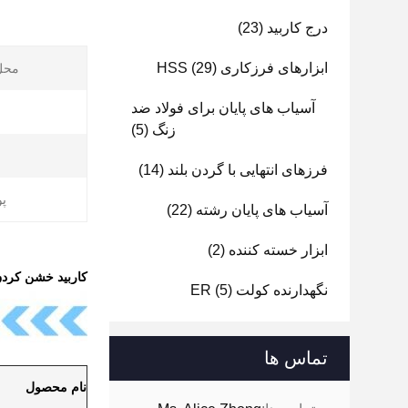
درج کاربید
(23)
ابزارهای فرزکاری HSS
(29)
محل 
آسیاب های پایان برای فولاد ضد
زنگ
(5)
فرزهای انتهایی با گردن بلند
(14)
پ
آسیاب های پایان رشته
(22)
ابزار خسته کننده
(2)
کاربید خشن کردن cnc سخت سوراخ با countersink برای چوب سخت بودن بالا ا
نگهدارنده کولت ER
(5)
تماس ها
نام محصول