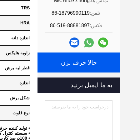
تماس ها:
Ms. Alice Zhong
TRS
تلفن:
86-18796990119
HRA
فکس:
86-519-88881897
اندازه دانه
زاویه هلیکس
حالا حرف بزن
قطر لبه برش
اندازه
به ما ایمیل بزنید
شکل برش
نوع فلوت
• تولید کننده حرفه ای ب
• سیستم کنترل کیفیت -2008
• 100درصد کاربيد تولفرمن تازه