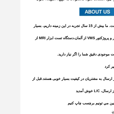
ما یک شرکت تجاری و سازنده هستیم. کارخانه ما در شهر چانگژو، استان جیانگسو واقع شده است. ما بیش از 15 سال تجربه در این زمینه داریم، بسیار
ما داريم ANCA براي ماشين هاي تراش CNC اتوماتيك 5 محور از استراليا، ماشين آزمايش زولر و پروژکتور VMS از آلمان،دستگاه تست ابزار MRI از
 ارسال به مشتریان در کیفیت بسیار خوبی هستند.قبل از
چنین مي تونيم برچسب چاپ کنيم
ن