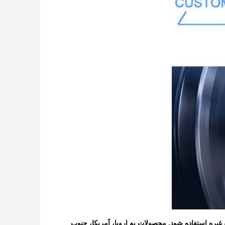
کترونیک 3C، قالب، خودرو، ماشین آلات و غیره استفاده شود. محصولات به اروپا، آمریکا، جنوب