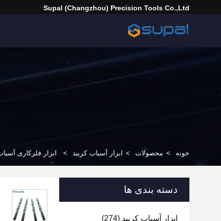
Supal (Changzhou) Precision Tools Co.,Ltd
خونه
>
محصولات
>
ابزار آسیاب کربید
>
ابزار فلزکاری آسیاب انتهای شیفر 30 درجه 
دسته بندی ها
ابزار آسیاب کربید
(274)