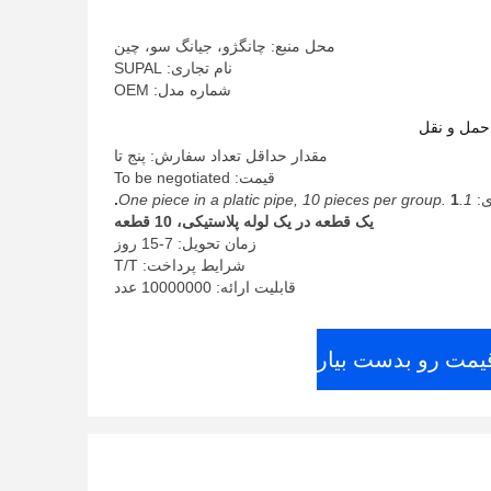
محل منبع: چانگژو، جیانگ سو، چین
نام تجاری: SUPAL
شماره مدل: OEM
حمل و نقل
مقدار حداقل تعداد سفارش: پنج تا
قیمت: To be negotiated
ی:
1.One piece in a platic pipe, 10 pieces per group.
1.
یک قطعه در یک لوله پلاستیکی، 10 قطعه
زمان تحویل: 7-15 روز
شرایط پرداخت: T/T
قابلیت ارائه: 10000000 عدد
قیمت رو بدست بیار