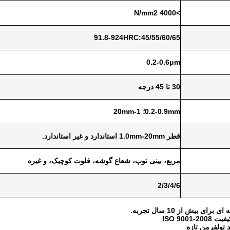
>4000 N/mm2
91.8-924HRC:45/55/60/65
0.2-0.6μm
30 تا 45 درجه
0.2-0.9mm؛ 1-20mm
قطر 1.0mm-20mm استاندارد و غیر استاندارد.
مربع، بینی توپ، شعاع گوشه، فلوت کوچیک، و غیره
2/3/4/6
رای بیش از 10 سال تجربه.
ISO 9001