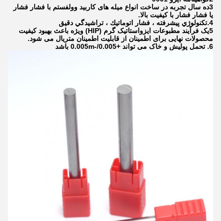
3ده سال تجربه در ساخت انواع میله های کاربید وولفستم با فشار فشار
یا فشار فشار با کیفیت بالا.
4.تکنولوژي پيشرفته ، فشار اتوماتيك ، تراشيدگي دقيق
5یک فرآیند مطبوعات ایزواستاتیک گرم (HIP) ویژه باعث بهبود کیفیت
محصولات نهایی برای اطمینان از قابلیت اطمینان متریال می شود.
6. تحمل پولیش و خاک می تواند +0.005/-0.005m باشد