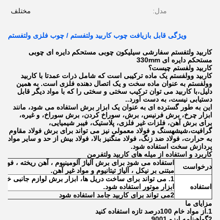
مدل:
مختلف
ویژگی قابل بازیافت چوب کاربید ولتفستم / چوب فلزی ولتفستم
کاربید ولتفستم سفارشی سیلیکون چوبی مستحکم دایره ای چوبی
مستحکم دایره ای 330mm
کاربيد ولفستم چيست؟
کاربید وولفستم یک ماده ترکیبی است که شامل ذرات عمدتا با کاربید
وولفستم به عنوان ماده سخت و یک اتصال دهنده فلزی است. به همین
دلیل،با کاربید می توان ترکیب سختی و سختی را که با مواد دیگر قابل
دستیابی نیست، به دست آورد..
این به طور گسترده ای به عنوان یک ابزار برش استفاده می شود، مانند
ابزار چرخ، برش فرنیس، برش، سوراخ کردن، برش سوراخ، و غیره،
برای برش آهن، فلزات غیر فلزی، پلاستیک، فیبر شیمیایی،
گرافیت،شیشهسنگ و فولاد معمولی نیز می تواند برای برش فولاد مقاوم
به حرارت، فولاد ضد زنگ، فولاد منگنیز بالا، فولاد بیش از حد و سایر مواد
پردازش سخت استفاده شود.
کاربرد و استفاده از میله های کاربید ولتفرمن
استفاده می شود برای برش آلیاژ آلومینیوم ، آهن ریخته ، فولاد ض
درخواست
مبتنی بر نیکل ، آلیاژ تیتانیوم و مواد غیر آهن.
1. می تواند برای ساخت دریل ها، ابزار برش لوازم جانبی خو
استفاده
ابزار موتور استفاده شود.
2می تواند برای کاربید جامد استفاده شود
مزایای ما
1.از مواد خام 100درصد تازه استفاده کنید
2گواهینامه ایزو 9001