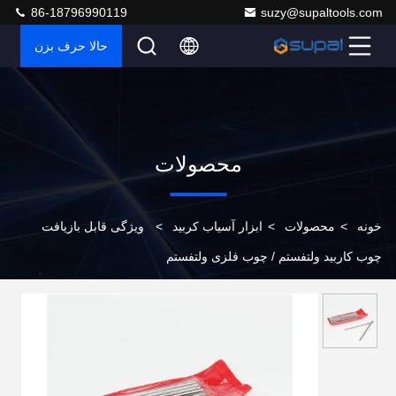
86-18796990119
suzy@supaltools.com
حالا حرف بزن
محصولات
خونه
>
محصولات
>
ابزار آسیاب کربید
>
ویژگی قابل بازیافت
چوب کاربید ولتفستم / چوب فلزی ولتفستم