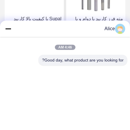
مته فرز کاربید با دوام و با
Supal با کیفیت بالا کاربید
کیفیت بالا برای کاربردهای
روتر بیت برای کارهای چوبی
Alice
دقیق نجاری
سنگین
بهترین قیمت رو بدست
بهترین قیمت رو بدست
4:46 AM
Good day, what product are you looking for?
بیار
بیار
Supal (Changzhou) Precision Tools Co.,Ltd
suzy@supaltools.com
86-18796990119
شماره 105 خیابون پونان، شهر Xixiashu، منطقه Xinbei، شهر