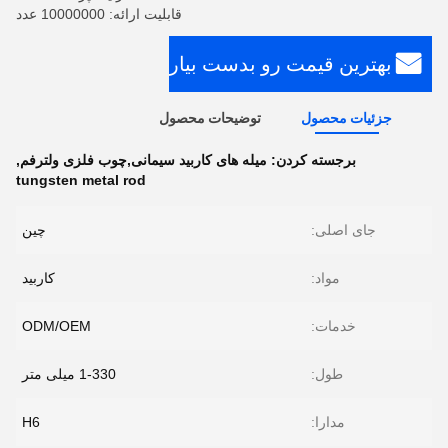
قابلیت ارائه: 10000000 عدد
بهترین قیمت رو بدست بیار
جزئیات محصول
توضیحات محصول
برجسته کردن:
میله های کاربید سیمانی,چوب فلزی ولترفم
,
tungsten metal rod
جای اصلی:
چین
مواد:
کاربید
خدمات:
ODM/OEM
طول:
1-330 میلی متر
مدارا:
H6