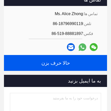
تماس ها:
Ms. Alice Zhong
تلفن:
86-18796990119
فکس:
86-519-88881897
حالا حرف بزن
به ما ایمیل بزنید