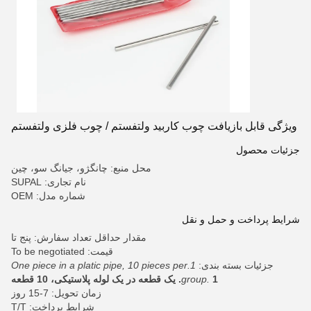
ویژگی قابل بازیافت چوب کاربید ولتفستم / چوب فلزی ولتفستم
جزئیات محصول
محل منبع: چانگژو، جیانگ سو، چین
نام تجاری: SUPAL
شماره مدل: OEM
شرایط پرداخت و حمل و نقل
مقدار حداقل تعداد سفارش: پنج تا
قیمت: To be negotiated
جزئیات بسته بندی:
1.One piece in a platic pipe, 10 pieces per
1. یک قطعه در یک لوله پلاستیکی، 10 قطعه
group.
زمان تحویل: 7-15 روز
شرایط پرداخت: T/T