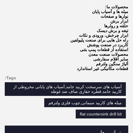
محصولات ما:
میله ها و آسیاب پایان
نوارها و صفحات
ابزار برش
حلقه و رولرها
تیغه و برش دیسک
ابزار چرخش، ورودی و نکات
راه حل هایی برای صنعت پلیولفین
کاربرد در صنعت پوشش
استفاده از قطعات پمپ بتنی
محصولات صنعت معدن
سایر اقلام سفارشی
آلیاژ سنگین ولترفم
قطعات مکانیکی غیر استاندارد
Tags:
آسیاب های سرسخت کربید جامد,آسیاب های پایانی مخروطی از
کاربید جامد,قطره حفاری صاف ضد غوطه
میله های کاربید سیمانی,چوب فلزی ولترفم
flat countersink drill bit
تماس ها