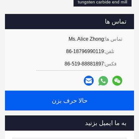
tungsten carbide end mill
تماس ها
تماس ها:
Ms. Alice Zhong
تلفن:
86-18796990119
فکس:
86-519-88881897
حالا حرف بزن
به ما ایمیل بزنید