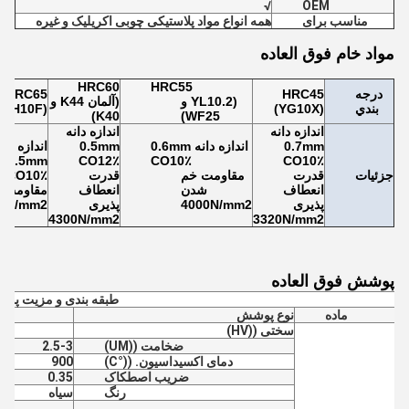
√
OEM
مناسب برای
همه انواع مواد پلاستیکی چوبی اکریلیک و غیره
مواد خام فوق العاده
HRC60
HRC55
درجه
HRC45
HRC65
(YL10.2 و
(آلمان K44 و
بندي
(YG10X)
(H10F)
K40)
WF25)
اندازه دانه
اندازه دانه
0.7mm
اندازه دانه 0.6mm
0.5mm
اندازه دان
0.5mm
CO12٪
CO10٪
CO10٪
جزئیات
قدرت
مقاومت خم
قدرت
CO10٪
انعطاف
شدن
انعطاف
مقاومت 
پذیری
4000N/mm2
پذیری
0N/mm2
4300N/mm2
3320N/mm2
پوشش فوق العاده
طبقه بندی و مزیت پو
ماده
نوع پوشش
سختی ((HV)
ضخامت ((UM)
2.5-3
دمای اکسیداسیون. ((°C)
900
ضریب اصطکاک
0.35
رنگ
سیاه