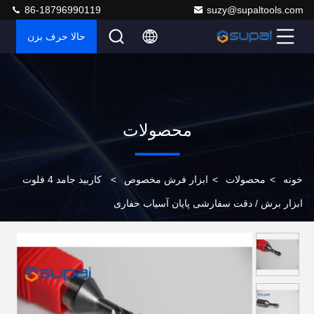
86-18796990119
suzy@supaltools.com
حالا حرف بزن
محصولات
خونه
>
محصولات
>
ابزار فرش مخصوص
>
کاربید جامد 4 فلوت
ابزار برش / دقت سفارشی پایان آسیاب حفاری