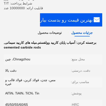
شرایط پرداخت: T/T
قابلیت ارائه: 10000000 عدد
بهترین قیمت رو بدست بیار
جزئیات محصول
توضیحات محصول
برجسته کردن:
آسیاب پایان کاربید وولفستم,میله های کاربید سیمانی
,
cemented carbide rods
محل منبع:
Chnagzhou، چین
دقت، درستی:
دقت بالا
مس، چدن، فولاد کربن، فولاد قالب و
مناسب برای:
غیره
پوشش:
AlTiN، TiAIN، TiCN، Tin
45/50/55/60/65
HRC: