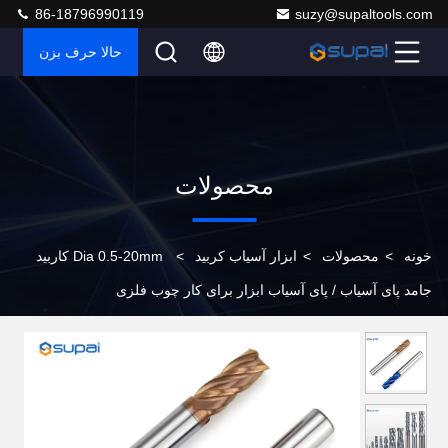
86-18796990119
suzy@supaltools.com
حالا حرف بزن
محصولات
خونه
>
محصولات
>
ابزار آسیاب کربید
>
Dia 0.5-20mm کاربید
جامد پای آسیاب / پای آسیاب ابزار برای کار چوب فلزی