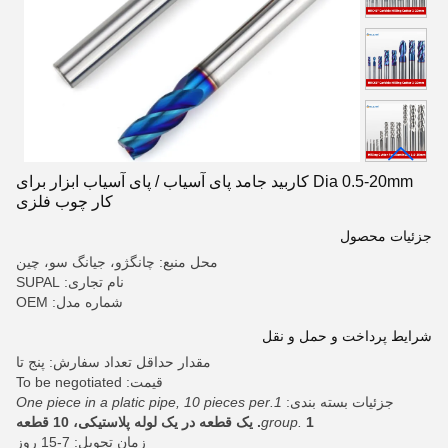
Dia 0.5-20mm کاربید جامد پای آسیاب / پای آسیاب ابزار برای
کار چوب فلزی
جزئیات محصول
محل منبع: چانگژو، جیانگ سو، چین
نام تجاری: SUPAL
شماره مدل: OEM
شرایط پرداخت و حمل و نقل
مقدار حداقل تعداد سفارش: پنج تا
قیمت: To be negotiated
جزئیات بسته بندی:
1.One piece in a platic pipe, 10 pieces per
1. یک قطعه در یک لوله پلاستیکی، 10 قطعه
group.
زمان تحویل: 7-15 روز