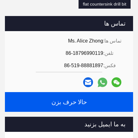
flat countersink drill bit
تماس ها
تماس ها:
Ms. Alice Zhong
تلفن:
86-18796990119
فکس:
86-519-88881897
حالا حرف بزن
به ما ایمیل بزنید