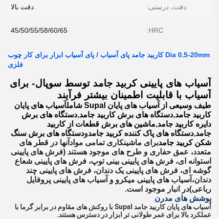
دقت، درستی:
دقت بالا
45/50/55/58/60/65
HRC:
Dia 0.5-20mm کاربید جامد پای آسیاب / پای آسیاب ابزار برای کار چوب
فلزی
آسیاب های پایینی کربید جامد توسط سوپال- برای
آسیاب با قابلیت اطمینان بیشتر فرآیند
طیف وسیعی از آسیاب های پایان Supal شامل
آسیاب های پایان
کاربید جامد
,
دستگاه های برش کاربید جامد
,
دستگاه های برش
دایره کاربید جامد
,
ماشین های برش قطعات از کاربید
جامد
,
دستگاه های پاک کننده کربید جامد
و
دستگاه های برش سنگ
شکن کربید جامد
برای ماشینکاری تمامی مواد
آنها در قطر های
متعدد، عمق حفاری و طرح های موجود هستند (فرش های پایینی
استوانه ای، فرش های پایینی بینی توپ، فرش های پایینی شعاع
گوشه ای، فرش های پایینی یک دندان، فرش های پایینی چند
دندان،آسیاب های پایینی میکرو و آسیاب های پایینی پروفایل
رباعی)در انبار موجود است.
پوشش های مدرن
آسیاب های پایان کاربید جامد Supal با روکش های مقاوم در برابر گرما با
عملکرد بالا برای عمر طولانی تر ابزار در دسترس هستند.