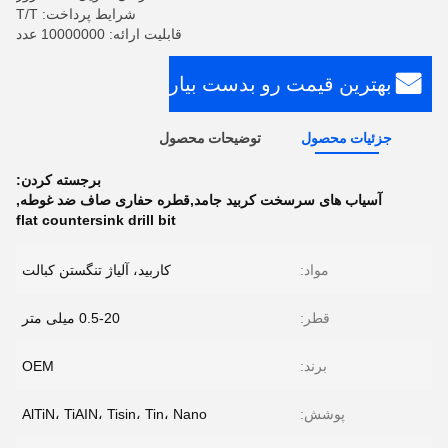
شرایط پرداخت: T/T
قابلیت ارائه: 10000000 عدد
بهترین قیمت رو بدست بیار
جزئیات محصول
توضیحات محصول
برجسته کردن:
آسیاب های سرسخت کربید جامد,قطره حفاری صاف ضد غوطه
,
flat countersink drill bit
مواد:
کاربید، آلیاژ تنگستن کبالت
قطر:
0.5-20 میلی متر
برند:
OEM
پوشش:
AlTiN، TiAIN، Tisin، Tin، Nano