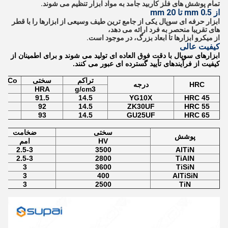
تمام پوشش های فلز کاربید جامد به مواد ابزار تنظیم می شوند.
از 0.5 mm تا 20 mm
ابزار حرفه ای سوپال یکی از جامع ترین طیف وسیعی از ابزارها را با قطر
های تقریبا منحصر به فرد ارائه می دهد،
از میکرو ابزارها تا ابعاد بزرگ، در موجود است.
کیفیت عالی
ابزارهای سوپال با دقت فوق العاده ای تولید می شوند و برای اطمینان از
کیفیت از فرآیندهای تأیید گسترده ای عبور می کنند.
تراکم
سختی
Co محتوای
HRC
درجه
%
HRA
g/cm3
10
91.5
14.5
YG10X
45 HRC
10
92
14.5
ZK30UF
55 HRC
12
93
14.5
GU25UF
65 HRC
سختی
ضخامت
پوشش
HV
امم
2.5-3
3500
AlTiN
2.5-3
2800
TiAlN
3
3600
TiSiN
3
400
AlTiSiN
3
2500
TiN