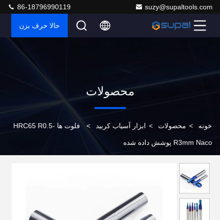
86-18796990119
suzy@supaltools.com
حالا حرف بزن
محصولات
خونه
>
محصولات
>
ابزار آسیاب کربید
>
فلوت ها HRC65 R0.5-
R3mm Naco پوشش داده شده