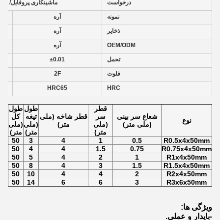
درخواست
ماشینکاری پروفایل/ ماش
نمونه
آره
ذخایر
آره
OEM/ODM
آره
تحمل
±0.01
فلوت
2F
HRC65
HRC
قطر
طول
طول
شعاع سر بینی
سر
قطر شاخه (ملی
تیغه
کل
نوع
(ملی متر)
(ملی
متر)
(ملی
(ملی
متر)
متر)
متر)
50
3
4
1
0.5
R0.5x4x50mm
50
4
4
1.5
0.75
R0.75x4x50mm
50
5
4
2
1
R1x4x50mm
50
8
4
3
1.5
R1.5x4x50mm
50
10
4
4
2
R2x4x50mm
50
14
6
6
3
R3x6x50mm
ویژگی ها:
-بایدار و عملی.