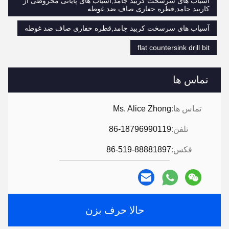
آسیاب های سرسخت کربید جامد,آسیاب های پایانی مخروطی از
کاربید جامد,قطره حفاری صاف ضد غوطه
آسیاب های سرسخت کربید جامد,قطره حفاری صاف ضد غوطه
flat countersink drill bit
تماس ها
تماس ها:
Ms. Alice Zhong
تلفن:
86-18796990119
فکس:
86-519-88881897
حالا حرف بزن