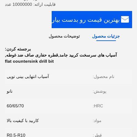
قابلیت ارائه: 10000000 عدد
بهترین قیمت رو بدست بیار
جزئیات محصول
توضیحات محصول
برجسته کردن:
آسیاب های سرسخت کربید جامد,قطره حفاری صاف ضد غوطه
,
flat countersink drill bit
نام محصول:
آسیاب انتهایی بینی توپی
پوشش:
نانو
60/65/70
HRC:
مواد:
کاربید با کیفیت بالا
قطر:
R0.5-R10