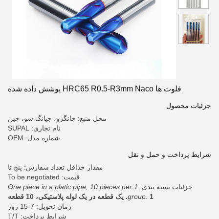
فلوت ها HRC65 R0.5-R3mm Naco پوشش داده شده
جزئیات محصول
محل منبع: چانگژو، جیانگ سو، چین
نام تجاری: SUPAL
شماره مدل: OEM
شرایط پرداخت و حمل و نقل
مقدار حداقل تعداد سفارش: پنج تا
قیمت: To be negotiated
جزئیات بسته بندی:
1.One piece in a platic pipe, 10 pieces per
1. یک قطعه در یک لوله پلاستیکی، 10 قطعه
group.
زمان تحویل: 7-15 روز
شرایط پرداخت: T/T