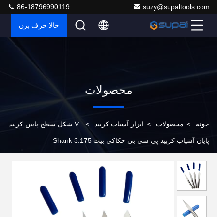
86-18796990119
suzy@supaltools.com
حالا حرف بزن
محصولات
خونه
>
محصولات
>
ابزار آسیاب کربید
>
V شکل سطح پایین کربید
پایان آسیاب کربید پی سی بی حکاکی بیت 3.175 Shank