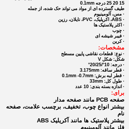
15 20 25 درجه 0.1mm
طیف گسترده ای از مواد می تواند حک شده، از جمله
· مس، آلومینیوم
· ABS، اکریلیک، PVC، نایلان، رزین
· اکثر پلاستیک ها
· چوب
· فیبر شیشه ای
· کربن
مشخصات:
· نوع: قطعات نقاشی پایین مسطح
شکل: شکل V
· درجه: 10°/20/25°
· قطر ساقه: 3.175mm
· قطر لبه برش: 0.1mm -0.7mm
· طول کل: 33mm
· اندازه بسته بندی: 10 عدد
برای:
صفحه PCB مانند صفحه مدار
بیشتر انواع چوب، تخفیف، برچسب علامت، صفحه
نام
بیشتر پلاستیک ها مانند آکریلیک ABS
فلز مانند آلومینیوم