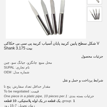
V شکل سطح پایین کربید پایان آسیاب کربید پی سی بی حکاکی
بیت 3.175 Shank
جزئیات محصول
محل منبع: چانگژو، جیانگ سو، چین
نام تجاری: SUPAL
شماره مدل: OEM
شرایط پرداخت و حمل و نقل
مقدار حداقل تعداد سفارش: پنج تا
قیمت: To be negotiated
جزئیات بسته بندی:
1.One piece in a platic pipe, 10 pieces per
1. یک قطعه در یک لوله پلاستیکی، 10 قطعه
group.
زمان تحویل: 7-15 روز