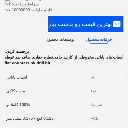
شرایط پرداخت: T/T
قابلیت ارائه: 10000000 عدد
بهترین قیمت رو بدست بیار
جزئیات محصول
توضیحات محصول
برجسته کردن:
آسیاب های پایانی مخروطی از کاربید جامد,قطره حفاری صاف ضد غوطه
flat countersink drill bit
,
نام:
آسیاب پایانی
نوع:
بیت حکاکی
شرایط:
100% کاملا نو
PCB:
0.125 اینچ / 3.175 میلی متر