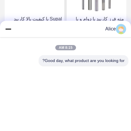
مته فرز کاربید با دوام و با
Supal با کیفیت بالا کاربید
کیفیت بالا برای کاربردهای
روتر بیت برای کارهای چوبی
Alice
دقیق نجاری
سنگین
بهترین قیمت رو بدست
بهترین قیمت رو بدست
8:15 AM
Good day, what product are you looking for?
بیار
بیار
Supal (Changzhou) Precision Tools Co.,Ltd
suzy@supaltools.com
86-18796990119
شماره 105 خیابون پونان، شهر Xixiashu، منطقه Xinbei، شهر
Changzhou، استان Jiangsu، چین