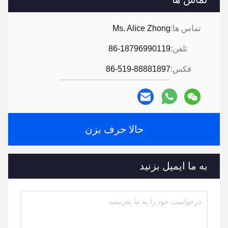
تماس ها:
Ms. Alice Zhong
تلفن:
86-18796990119
فکس:
86-519-88881897
حالا حرف بزن
به ما ایمیل بزنید