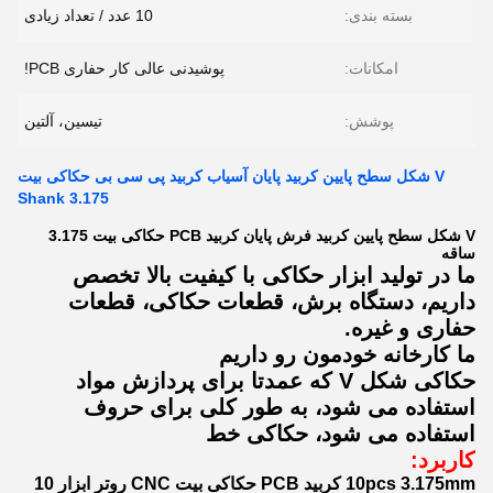
بسته بندی:
10 عدد / تعداد زیادی
امکانات:
پوشیدنی عالی کار حفاری PCB!
پوشش:
تیسین، آلتین
V شکل سطح پایین کربید پایان آسیاب کربید پی سی بی حکاکی بیت
3.175 Shank
V شکل سطح پایین کربید فرش پایان کربید PCB حکاکی بیت 3.175
ساقه
ما در تولید ابزار حکاکی با کیفیت بالا تخصص
داریم، دستگاه برش، قطعات حکاکی، قطعات
حفاری و غیره.
ما کارخانه خودمون رو داريم
حکاکی شکل V که عمدتا برای پردازش مواد
استفاده می شود، به طور کلی برای حروف
استفاده می شود، حکاکی خط
کاربرد:
10pcs 3.175mm کربید PCB حکاکی بیت CNC روتر ابزار 10