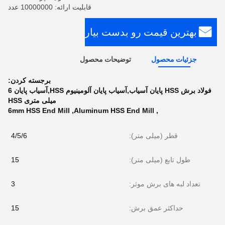
قابلیت ارائه: 10000000 عدد
بهترین قیمت رو بدست بیار
جزئیات محصول
توضیحات محصول
برجسته کردن:
فولاد برش HSS پایان آسیاب,آسیاب پایان آلومینیوم HSS,آسیاب پایان 6
میلی متری HSS
6mm HSS End Mill
,
Aluminum HSS End Mill
,
قطر (میلی متر):
4/5/6
طول تابع (میلی متر):
15
تعداد لبه های برش موثر:
3
حداکثر عمق برش:
15