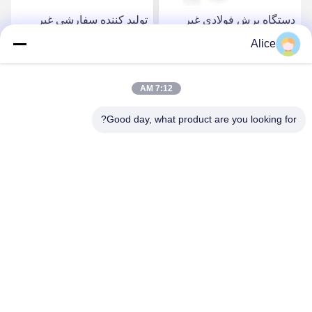
دستگاه برش فولادی غیر
تولید کننده سفارشی غیر
استاندارد M42 فولادی با
استاندارد M42 ماشین برش
Alice
سرعت بالا فولادی با سرعت
فولادی با سرعت بالا ماشین
بالا
برش فولادی با سرعت بالا
بهترین قیمت رو بدست
بهترین قیمت رو بدست
7:12 AM
Good day, what product are you looking for?
بیار
بیار
Supal (Changzhou) Precision Tools Co.,Ltd
suzy@supaltools.com
86-18796990119
شماره 105 خیابون پونان، شهر Xixiashu، منطقه Xinbei، شهر
Changzhou، استان Jiangsu، چین