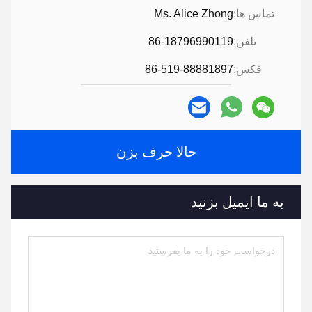
تماس ها:
Ms. Alice Zhong
تلفن:
86-18796990119
فکس:
86-519-88881897
حالا حرف بزن
به ما ایمیل بزنید