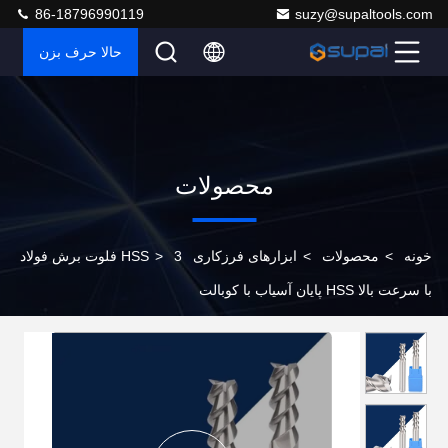
86-18796990119
suzy@supaltools.com
حالا حرف بزن
محصولات
خونه
>
محصولات
>
ابزارهای فرزکاری HSS
>
3 فلوت برش فولاد
با سرعت بالا HSS پایان آسیاب با کوبالت