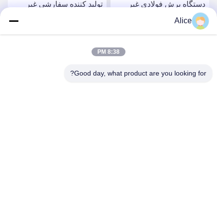
تولید کننده سفارشی غیر
M42 ماشین برش فولادی با
استاندارد M42 ماشین برش
سرعت بالا دو لبه ی کلیدی
Alice
فولادی با سرعت بالا ماشین
حاوی کوبالت آلومینیوم
برش فولادی با سرعت بالا
بهترین قیمت رو بدست
بهترین قیمت رو بدست
8:38 PM
Good day, what product are you looking for?
بیار
بیار
Supal (Changzhou) Precision Tools Co.,Ltd
suzy@supaltools.com
86-18796990119
شماره 105 خیابون پونان، شهر Xixiashu، منطقه Xinbei، شهر
Changzhou، استان Jiangsu، چین