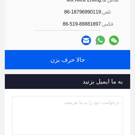
تلفن:
86-18796990119
فکس:
86-519-88881897
حالا حرف بزن
به ما ایمیل بزنید