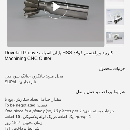
کاربید وولفستم فولاد HSS پایان آسیاب Dovetail Groove
Machining CNC Cutter
جزئیات محصول
محل منبع: چانگژو، جیانگ سو، چین
نام تجاری: SUPAL
شرایط پرداخت و حمل و نقل
مقدار حداقل تعداد سفارش: پنج تا
قیمت: To be negotiated
جزئیات بسته بندی:
1.One piece in a platic pipe, 10 pieces per
1. یک قطعه در یک لوله پلاستیکی، 10 قطعه
group.
زمان تحویل: 7-15 روز
شرایط پرداخت: T/T