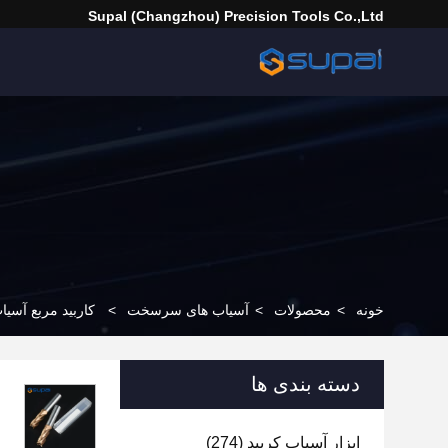
Supal (Changzhou) Precision Tools Co.,Ltd
خونه
>
محصولات
>
آسیاب های سرسخت
>
کاربید مربع آسیاب پایان خشن با
دسته بندی ها
ابزار آسیاب کربید
(274)