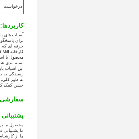
درخواست
کاربردها:
برای پاسخگوی
حرفه ای که ن
بسته بندی شامل 1PC / TUBE، و زمان تحویل 7-15DAYS است. شرایط پرداخت T / T هستند، و توانایی 
این آسیاب پا
رسیدگی به بر
خشن کمک کند.
سفارشی 
پشتیبانی 
محصول ما برا
ما پشتیبانی 
ما از کارشنا