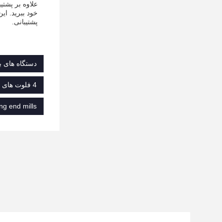
خود ببرید. ای
پشتیبانی.
دستگاه های 
4 فلوت های خام کننده فرش پایان,45 درجه برش لبه خام کردن فرش پایان,کاربید مربع کاربید خام کردن فرش پایان
ng end mills