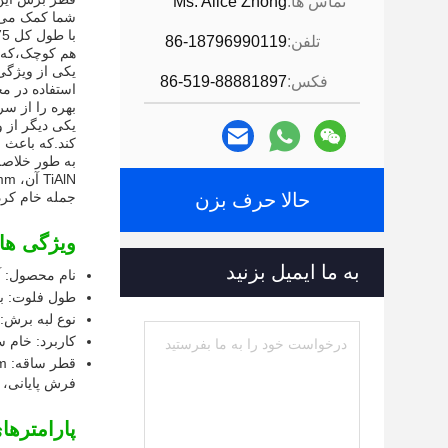
تماس ها:
Ms. Alice Zhong
شما کمک می 
تلفن:
86-18796990119
هم کوچک،که ب
فکس:
86-519-88881897
استفاده در مح
بهره را از سر
کند.که باعث 
به طور خلاصه
حالا حرف بزن
جمله خام کردن
ویژگی ها:
به ما ایمیل بزنید
نام محصول: آ
طول فلوت: بل
نوع لبه برش: 
کاربرد: خام 
قطر ساقه: 12mm
فرش پایانی، 
پارامترها