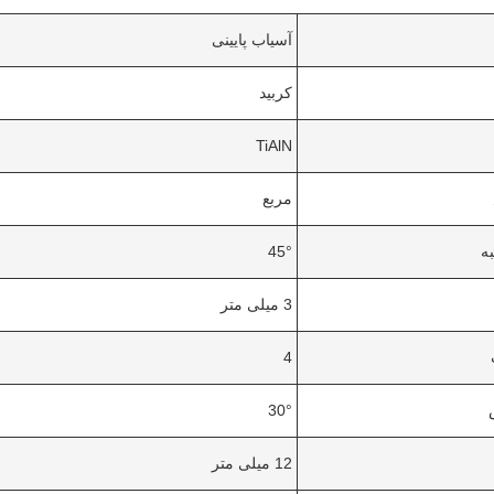
آسیاب پایینی
کربید
TiAlN
مربع
ه
45°
3 میلی متر
4
30°
12 میلی متر