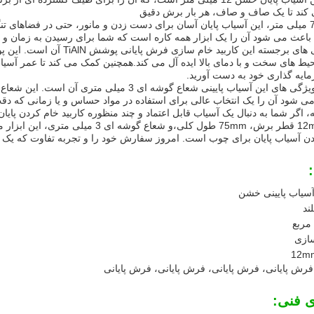
کند تا یک صاف و صاف، هر بار برش دقیق
با طول کل 75 میلی متر، این آسیاب پایان آسان برای دست زدن و مانور، حتی در فضاه
اعث می شود آن را یک ابزار همه کاره است که شما برای رسیدن به زمان و زم
یکی از ویژگی های برجسته این 
یط های سخت و با دمای بالا ایده آل می کند.همچنین کمک می کند تا عمر آسیاب
مایه گذاری خود به دست آورید.
یکی دیگر از ویژگی های این آسیاب پایینی شعاع گوشه
می شود آن را یک انتخاب عالی برای استفاده در مواد حساس و یا زمانی که 
، اگر شما به دنبال یک آسیاب قابل اعتماد و چند منظوره کاربید خام کردن پا
TiAlN آن، 12mm قطر برش، 75mm طول کلی،و
 آسیاب پایان برای چوب است. امروز سفارش خود را و تجربه تفاوت که یک آسیاب
سیاب پایینی خشن
ند
مربع
سازی
فرش پایانی، فرش پایانی، فرش پایانی، فرش پایانی
ی فنی: