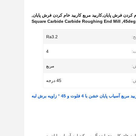
,
Square Carbide Carbide Roughing End Mill
,
45deg
:
Ra3.2
:
4
ش:
مربع
ش:
45 درجه
د مربع آسیاب پایان خشن با 4 فلوت و 45 ° زاویه برش لبه
رده ای از برنامه های کاربردی ایده آل می کند.این آسیاب پایان به