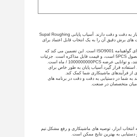
آسیاب های پایانی برای فولاد سخت شده انتخاب محبوبی برای کاربردهای صنعتی هستند که نیاز به دقت و دقت دارند. آسیاب پایانی Supal Roughing
های برش دقیق آن را به یک انتخاب قابل اعتماد برای
کارخانه Supal Roughing End Mill در Changzhou، Jiangsu، چین ساخته شده است و دارای گواهینامه ISO9001 است. این تضمین می کند که
محصول با استانداردهای بین المللی کیفیت مطابقت دارد.حداقل مقدار سفارش برای این محصول 5PCS است، و قیمت قابل مذاکره است. جزئیات
استفاده قرار گیرد.آسیاب پایان به طور خاص برای
 از فرآیندهای ماشینکاری شما کمک کند.
د است که می تواند به شما در دستیابی به دقت و دقت در برنامه های
 میان متخصصان در صنعت.
 انتخاب ابزار، توصیه های ماشینکاری و رفع مشکل.تیم
دستیابی به بهترین نتایج ممکن است.