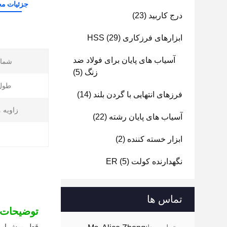
جزئیات م
درج کاربید
(23)
ابزارهای فرزکاری HSS
(29)
آسیاب های پایان برای فولاد ضد
شمار
زنگ
(5)
طول
فرزهای انتهایی با گردن بلند
(14)
زاویه م
آسیاب های پایان رشته
(22)
ابزار خسته کننده
(2)
نگهدارنده کولت ER
(5)
تماس ها
توضیحات