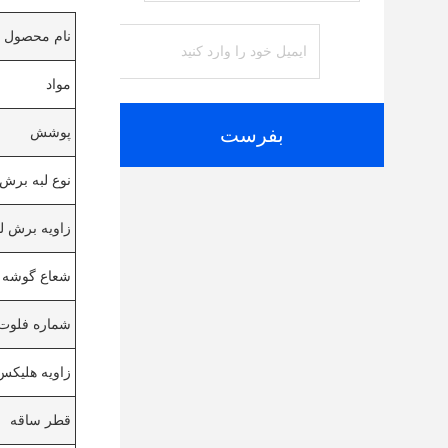
نام محصول
مواد
بفرست
پوشش
نوع لبه برش
زاویه برش لب
شعاع گوشه
شماره فلوت
زاویه هلیکس
قطر ساقه