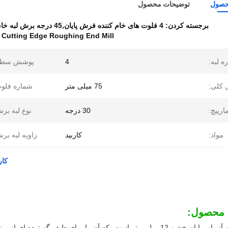
حصول
توضیحات محصول
برجسته کردن:
4 فلوت های خام کننده فرش پایان,45 درجه برش لبه خام کردن فرش پایان,کاربید مربع کاربید خام کردن فرش پایان
 Cutting Edge Roughing End Mill
ه لبه:
4
پوشش سطح
 کلی:
75 میلی متر
شماره فلوت
ارپیچ:
30 درجه
نوع لبه بر
مواد:
کاربید
زاویه لبه بر
کاربی
 محصول:
قطر برش این آسیاب پایان خشن 12 میلی متر است، که آن را برای طیف گست