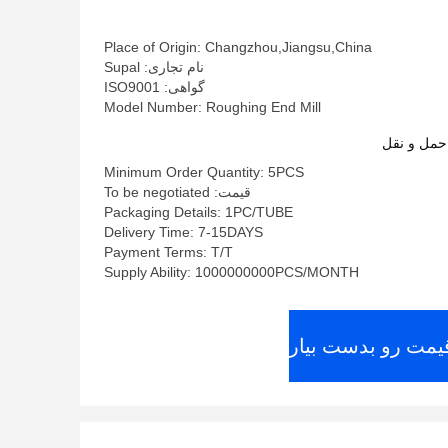
Place of Origin: Changzhou,Jiangsu,China
نام تجاری: Supal
گواهی: ISO9001
Model Number: Roughing End Mill
حمل و نقل
Minimum Order Quantity: 5PCS
قیمت: To be negotiated
Packaging Details: 1PC/TUBE
Delivery Time: 7-15DAYS
Payment Terms: T/T
Supply Ability: 1000000000PCS/MONTH
قیمت رو بدست بیار