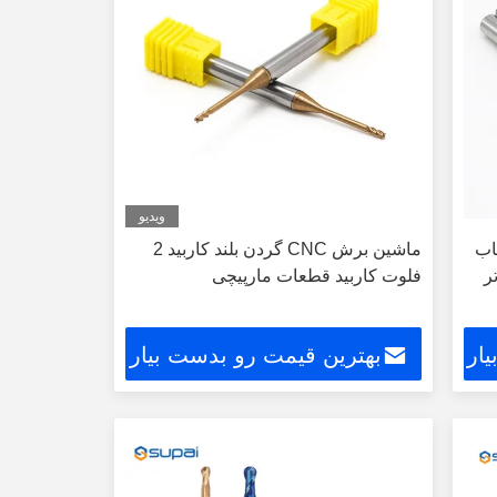
ویدیو
یاب
ماشین برش CNC گردن بلند کاربید 2
ت 50mm روتر
فلوت کاربید قطعات مارپیچی
ار
بهترین قیمت رو بدست بیار