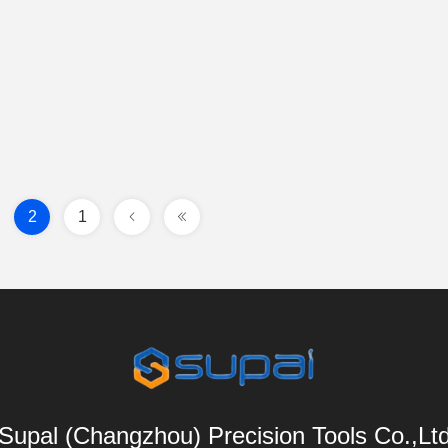
2
1
Supal (Changzhou) Precision Tools Co.,Lt