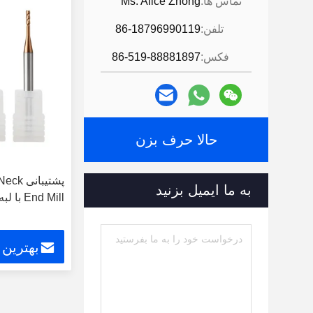
تماس ها:
Ms. Alice Zhong
تلفن:
86-18796990119
فکس:
86-519-88881897
حالا حرف بزن
پشتیبا
به ما ایمیل بزنید
End Mill با لبه برش سفارشی شده
بهترین