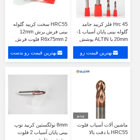
45 Hrc فلز کربید جامد
HRC55 سخت کربید گلوله
گلوله بینی پایان آسیاب 1-
بینی فرش برش 12mm
20mm با ALTIN پوشش
R6x75mm 2 فلوت فرش
سیاه
برش برای کار با چوب
بهترین قیمت رو
بهترین قیمت رو بدست
بدست بیار
بیار
ویدیو
ماشین آلات آسیاب فلوت
8mm تولگستین کربید توپ
HRC55 با دقت بالا
بینی پایان آسیاب 2 فلوت
پوشش سفارشی