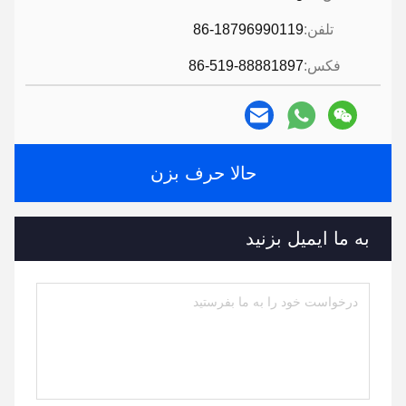
تلفن:
86-18796990119
فکس:
86-519-88881897
حالا حرف بزن
به ما ایمیل بزنید