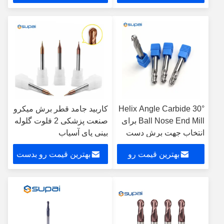
بدست بیار
بیار
30° Helix Angle Carbide
کاربید جامد قطر برش میکرو
Ball Nose End Mill برای
صنعت پزشکی 2 فلوت گلوله
انتخاب جهت برش دست
بینی پای آسیاب
راست
بهترین قیمت رو
بهترین قیمت رو بدست
بدست بیار
بیار