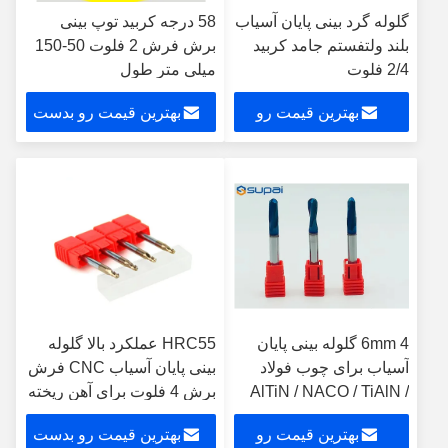
گلوله گرد بینی پایان آسیاب
58 درجه کربید توپ بینی
بلند ولتفستم جامد کربید
برش فرش 2 فلوت 50-150
2/4 فلوت
میلی متر طول
بهترین قیمت رو
بهترین قیمت رو بدست
بدست بیار
بیار
4 6mm گلوله بینی پایان
HRC55 عملکرد بالا گلوله
آسیاب برای چوب فولاد
بینی پایان آسیاب CNC فرش
AlTiN / NACO / TiAlN /
برش 4 فلوت برای آهن ریخته
TiSiN پوشش
بهترین قیمت رو
بهترین قیمت رو بدست