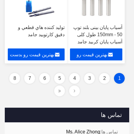
آسیاب پایان بینی بلند توپ
توليد كننده هاي قطعي و
50 - 150mm طول کلی
دقيق كارتوبيد جامد
آسیاب پایان کربید جامد
بهترین قیمت رو
بهترین قیمت رو بدست
بدست بیار
بیار
8
7
6
5
4
3
2
1
تماس ها
تماس ها:
Ms. Alice Zhong