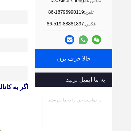
تماس ها:
Ms. Alice Zhong
تلفن:
86-18796990119
فکس:
86-519-88881897
M
حالا حرف بزن
به ما ایمیل بزنید
اگر به کاتا