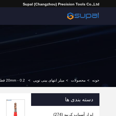
Supal (Changzhou) Precision Tools Co.,Ltd
خونه
>
محصولات
>
میلز انتهای بینی توپی
>
0.2 - 20mm قطر توپ بینی پایان آسیاب برش برای پروفایل آسیاب سختی بالا
دسته بندی ها
ابزار آسیاب کربید
(274)