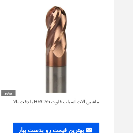
ویدیو
ینی پایان آسیاب CNC
ماشین آلات آسیاب فلوت HRC55 با دقت بالا
ار
بهترین قیمت رو بدست بیار