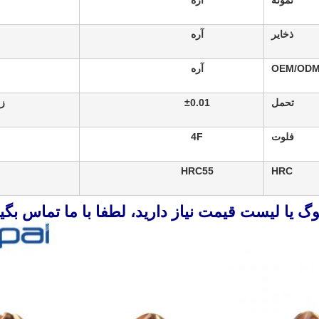
نمونه
آره
ذخایر
آره
OEM/OD
آره
تحمل
±0.01
زا
فلوت
4F
HRC55
HRC
لوگ یا لیست قیمت نیاز دارید، لطفا با ما تماس بگی