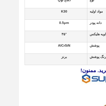
نوع
دماغ توپ
مواد اولیه
K30
دانه پودر
0.5μm
ویه هلیکس
۳۵°
پوشش
AlCrSiN
رنگ پوشش
برنز
رید. ممنون!