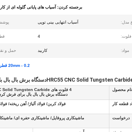
برجسته کردن:
آسیاب های پایانی گلوله ای از کا
 مدل:
آسیاب انتهایی بینی توپی
پوشش
فلوت:
4
قطر
مواد:
کاربید
حمل و نق
0.2 - 20mm قطر توپ بینی پایان آسیاب برش برای پروفایل آسیاب سختی بالا
دستگاه برش بال بال ب
نام محصول
4 فلوت های HRC55 CNC Solid Tungsten Carbide
دستگاه برش بال بال بال برای فرش کرد
د قطعه کار
فولاد کربن/ فولاد آلیاژ/ آهن ریخته/ فول
درخواست
ماشینکاری پروفایل/ ماشینکاری حفره ای/ ماشینک