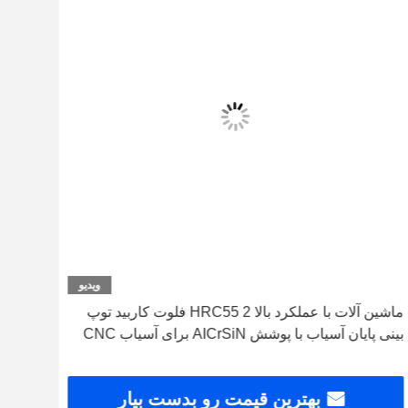
ویدیو
ماشین آلات با عملکرد بالا HRC55 2 فلوت کاربید توپ
بینی پایان آسیاب با پوشش AICrSiN برای آسیاب CNC
فرش R0.5 0.75mm CNC ابزار
بهترین قیمت رو بدست بیار