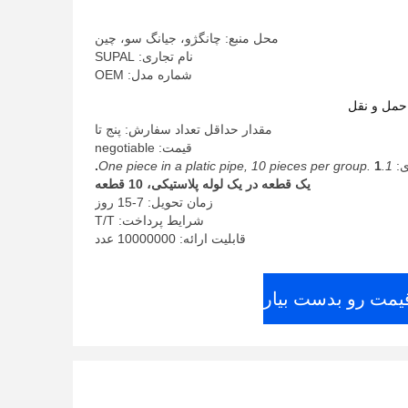
محل منبع: چانگژو، جیانگ سو، چین
نام تجاری: SUPAL
شماره مدل: OEM
حمل و نقل
مقدار حداقل تعداد سفارش: پنج تا
قیمت: negotiable
ی:
1.One piece in a platic pipe, 10 pieces per group.
1.
یک قطعه در یک لوله پلاستیکی، 10 قطعه
زمان تحویل: 7-15 روز
شرایط پرداخت: T/T
قابلیت ارائه: 10000000 عدد
قیمت رو بدست بیار