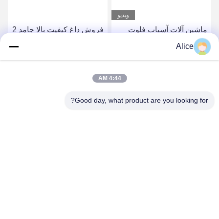
ویدیو
ماشین آلات آسیاب فلوت
فروش داغ کیفیت بالا جامد 2
HRC55 با دقت بالا
فلوت گلوله بینی کربید
Alice
ورودی پایان آسیاب
بهترین قیمت رو بدست
بهترین قیمت رو بدست
4:44 AM
بیار
بیار
Good day, what product are you looking for?
Supal (Changzhou) Precision Tools Co.,Ltd
suzy@supaltools.com
86-18796990119
شماره 105 خیابون پونان، شهر Xixiashu، منطقه Xinbei، شهر
Changzhou، استان Jiangsu، چین