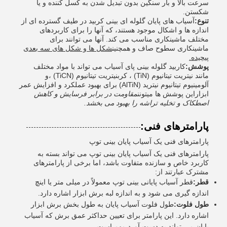
سرعت بالا و بار سنگین بدون تبدیل شدن به کسل کننده و یا
شکستن.
تنوع:
آسیاب های پایان گلوله ای بینی کربید در طیف گسترده ای از
اندازه ها و اشکال موجود هستند، که آنها را برای کاربردهای
مختلف ماشینکاری مناسب می کند. آنها می توانند برای
ماشینکاری سطوح صاف و همچنین
شکل ها و شکل های سه بعدی
پیچیده.
پوشش:
کاربید گلوله بینی پای آسیاب می تواند با مواد مختلف
مانند نیتریت تیتانیوم (TiN) ، کربنیتریت تیتانیوم (TiCN) ،و
آلومینیوم تیتانیوم نیترید (AlTiN) برای بهبود عملکرد و افزایش عمر
ابزاراين پوشش ها ميتونن
مقاومت در برابر فرسایش و کاهش
اصطکاک و تخلیه تراشه را بهبود می بخشد.
پارامترهای فنی:
پارامترهای فنی یک آسیاب پایان بینی توپ
پارامترهای فنی یک آسیاب پایان بینی توپ می تواند بسته به
کاربرد خاص و سازنده متفاوت باشد، اما برخی از پارامترهای
مشترک عبارتند از:
قطر:
قطر آسیاب پایانی بینی توپ معمولاً در میلی متر یا اینچ
اندازه گیری می شود و به اندازه لبه برش ابزار اشاره دارد.
طول فلوت:
طول فلوت آسیاب پایان به طول بخش برش ابزار
اشاره دارد. این پارامتر برای تعیین حداکثر عمق برش که آسیاب
پایان می تواند به دست آورد مهم است.