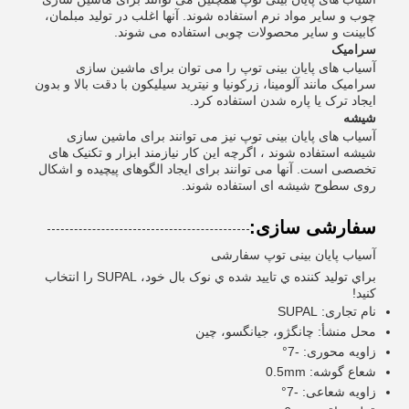
چوب و سایر مواد نرم استفاده شوند. آنها اغلب در تولید مبلمان،
کابینت و سایر محصولات چوبی استفاده می شوند.
سرامیک
آسیاب های پایان بینی توپ را می توان برای ماشین سازی
سرامیک مانند آلومینا، زرکونیا و نیترید سیلیکون با دقت بالا و بدون
ایجاد ترک یا پاره شدن استفاده کرد.
شیشه
آسیاب های پایان بینی توپ نیز می توانند برای ماشین سازی
شیشه استفاده شوند ، اگرچه این کار نیازمند ابزار و تکنیک های
تخصصی است. آنها می توانند برای ایجاد الگوهای پیچیده و اشکال
روی سطوح شیشه ای استفاده شوند.
سفارشی سازی:
آسیاب پایان بینی توپ سفارشی
براي توليد کننده ي تاييد شده ي نوک بال خود، SUPAL را انتخاب
کنيد!
نام تجاری: SUPAL
محل منشأ: چانگژو، جیانگسو، چین
زاویه محوری: -7°
شعاع گوشه: 0.5mm
زاویه شعاعی: -7°