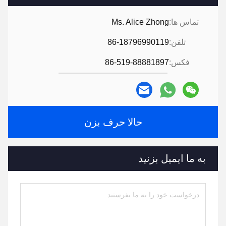
تماس ها:
Ms. Alice Zhong
تلفن:
86-18796990119
فکس:
86-519-88881897
حالا حرف بزن
به ما ایمیل بزنید