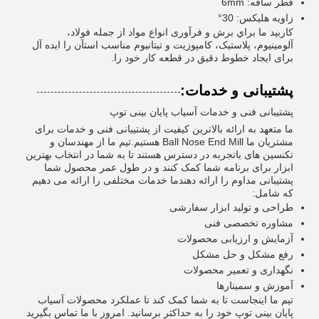
قطر ساقه: 6mm
زاویه هلیکس: 30°
کاربيد ما براي برش و فرآوری انواع مواد از جمله فولاد،
آلومينيوم، پلاستیک، کامپوزیت و تيتانيوم مناسب استآن را ایده آل
برای ایجاد خطوط دقیق در قطعه کار خود را.
پشتیبانی و خدمات:
پشتیبانی فنی و خدمات آسیاب پایان بینی توپ
ما متعهد به ارائه بالاترین کیفیت از پشتیبانی فنی و خدمات برای
مشتریان ما Ball Nose End Mill هستیم.تیم ما از مهندسان و
تکنسین های باتجربه در دسترس هستند تا به شما در انتخاب بهترین
ابزار برای برنامه شما کمک کنند و در طول عمر محصول شما
پشتیبانی مداوم را ارائه دهندما خدمات مختلفی را ارائه می دهیم
که شامل:
طراحی و تولید ابزار سفارشی
مشاوره تخصصی فنی
آزمایش و ارزیابی محصولات
رفع مشکل و حل مشکل
نگهداری و تعمیر محصولات
آموزش و سمینارها
تیم ما اینجاست تا به شما کمک کند تا عملکرد محصولات آسیاب
پایان بینی توپ خود را به حداکثر برسانید. امروز با ما تماس بگیرید