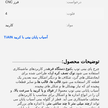
درخواست:
فرز CNC
فلوت:
4
مواد:
کاربید
آسیاب پایان بینی با کربید TiAlN
توضیحات محصول:
چرخ پای بینی توپ یک
نوع دستگاه فرش
در کاربردهای ماشینکاری
استفاده می شود.
نوک نصف کره ای
که طراحی شده برای
ایجاد
شکل های گرد، شکاف ها و دیگر اشکال سه بعدی
در یک
قطعه کار استفاده می شود.
قالب ها، قالب ها،
و سایر قطعات
پیچیده ای که نیاز به
شکل ها و شکل های پیچیده.
آسیاب پایانی بینی توپ معمولا از:
فولاد و یا کربید با سرعت بالا
، و
آن را در انواع اندازه ها و اشکال برای متناسب با کاربردهای
مختلف ماشینکاری می آید. قطر از گلوله بینی آسیاب پایان می
تواند از
چند میلی متر تا چند سانتی متر
، با اندازه های بزرگتر
استفاده می شود برای خام و اندازه های کوچکتر برای
عملیات