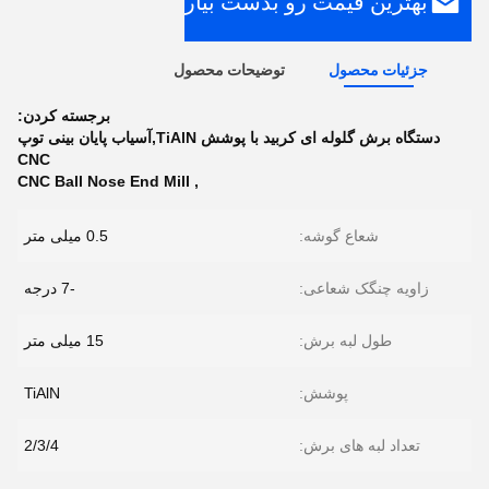
بهترین قیمت رو بدست بیار
جزئیات محصول
توضیحات محصول
برجسته کردن:
دستگاه برش گلوله ای کربید با پوشش TiAlN,آسیاب پایان بینی توپ
CNC
CNC Ball Nose End Mill
,
شعاع گوشه:
0.5 میلی متر
زاویه چنگک شعاعی:
-7 درجه
طول لبه برش:
15 میلی متر
پوشش:
TiAlN
تعداد لبه های برش:
2/3/4