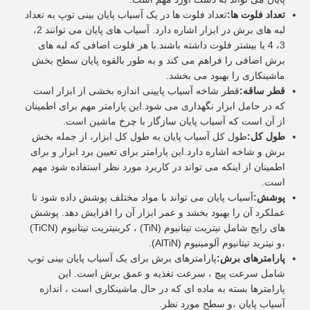
تعداد فلوت ها:
تعداد فلوت ها در یک آسیاب پایان بینی توپ به تعداد
لبه های برش در ابزار اشاره دارد. آسیاب های پایان می توانند 2،
3، 4 یا بیشتر فلوت داشته باشند.با هر فلوت اضافی که لبه های
برش اضافی را فراهم می کند و به طور بالقوه پایان سطح بخش
ماشینکاری را بهبود می بخشد.
قطر ساقه:
قطر شاخه آسیاب پایینی اندازه بخشی از ابزار است
که در حامل ابزار نگهداری می شود.این پارامتر مهم برای اطمینان
از آن است که آسیاب پایان سازگار با چرخ ماشین است.
طول کل:
طول کل آسیاب پایان به طول کل ابزار، از جمله بخش
برش و شاخه اشاره دارد.این پارامتر برای تعیین برد ابزار و برای
اطمینان از اینکه می تواند در کاربرد مورد نظر استفاده شود مهم
است.
پوشش:
آسیاب پایان می تواند با مواد مختلف پوشش داده شود تا
عملکرد آن را بهبود بخشد و عمر ابزار آن را افزایش دهد. پوشش
های رایج شامل نیتریت تیتانیوم (TiN) ، کربنیتریت تیتانیوم (TiCN)
،و نیترید تیتانیوم آلومینیوم (AlTiN).
پارامترهای برش:
پارامترهای برش برای یک آسیاب پایان بینی توپ
شامل سرعت پیچ ، سرعت تغذیه و عمق برش است. این
پارامترها بسته به ماده ای که در حال ماشینکاری است ، اندازه
آسیاب پایان ،و سطح مورد نظر.