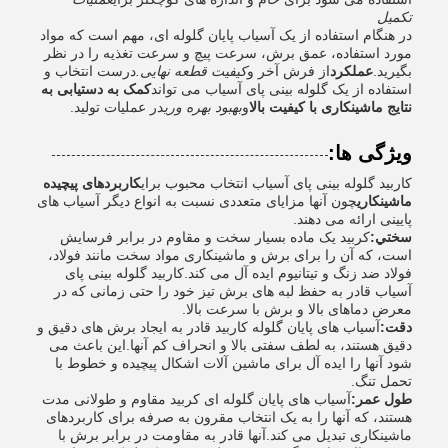
تکمیل
در هنگام استفاده از یک آسیاب پایان گلوله ای، مهم است که مواد
مورد استفاده، عمق برش، سرعت پیچ و سرعت تغذیه را در نظر
بگیرید.
عملکرد
از فرش آخر و
کیفیت قطعه نهایی.
درست انتخاب و
استفاده از یک گلوله بینی پای آسیاب می تواند
کمک به دستیابی به
نتایج ماشینکاری با کیفیت بالا
و
بهبود بهره وری
در عملیات تولید.
ویژگی ها:
کاربید گلوله بینی پای آسیاب انتخاب محبوب برای
کاربردهای پیچیده
ماشینکاری
چون آنها مزایای متعددی نسبت به انواع دیگر آسیاب های
پایینی ارائه می دهند.
سختي:
کربید یک ماده بسیار سخت و مقاوم در برابر فرسایش
است، که آن را برای برش و ماشینکاری مواد سخت مانند فولاد،
فولاد ضد زنگ و تیتانیوم ایده آل می کند.کاربید گلوله بینی پای
آسیاب قادر به حفظ لبه های برش تیز خود را حتی زمانی که در
معرض دماهای بالا و برش با سرعت بالا.
دقت:
آسیاب های پایان گلوله کاربید قادر به ایجاد برش های دقیق و
دقیق هستند، به لطف سفتی بالا و انحراف کم آنها.این باعث می
شود آنها را ایده آل برای ماشین آلات اشکال پیچیده و خطوط با
تحمل تنگ.
طول عمر:
آسیاب های پایان گلوله ای کربید مقاوم و طولانی مدت
هستند، که آنها را به یک انتخاب مقرون به صرفه برای کاربردهای
ماشینکاری تبدیل می کند.آنها قادر به مقاومت در برابر برش با